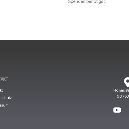
Spenden benötigst.
TAKT
kt
Flößaust
90763 
schutz
essum