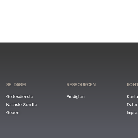
SEI DABEI
RESSOURCEN
KON
Gottesdienste
Predigten
Konta
Nächste Schritte
Daten
Geben
Impr