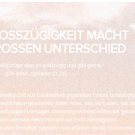
ROSSZÜGIGKEIT MACHT
ROSSEN UNTERSCHIED
fürchtige aber ist großzügig und gibt gerne.“
(Die Bibel, Sprüche 21,26).
eiwillig und aus Dankbarkeit gegenüber Gottes Großzügig
eutschland geschehen sollte. Alles, was wir haben, hat un
r großzügiger Versorger. Dementsprechend wollen wir gerne 
rche und sein Reich hier auf der Erde zurückgeben.
it über freiwillige Spenden und erheben weder Kirchenste