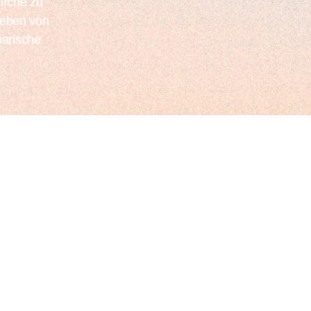
Kirche zu
Leben von
arische