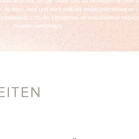
nvestieren wir, um die Vision und die Aktivitäten unserer 
 sie dazu, lokal und auch weltweit einen Unterschied im 
 mindestens 10% der Einnahmen an verschiedene mission
Projekte weiterleiten.​
EITEN