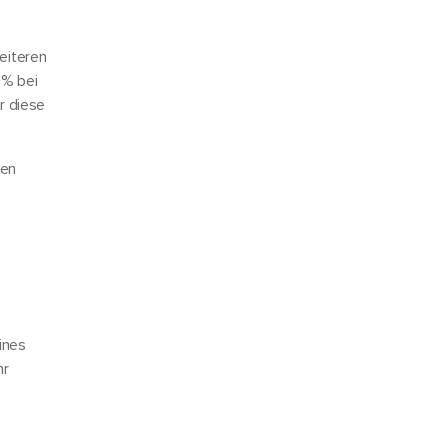
eiteren
0% bei
r diese
ten
ines
hr