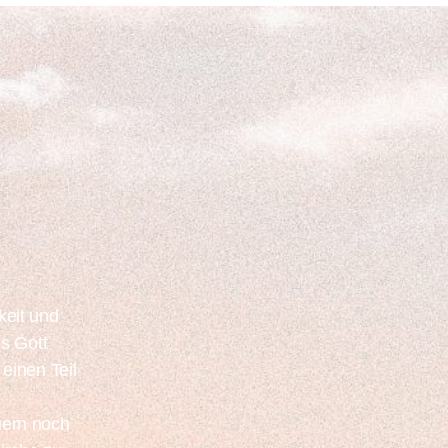
keit und
s Gott
einen Teil
uern noch