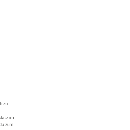
h zu
platz im
 du zum