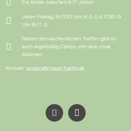
Für Kinder zwischen 6-17 Jahren
Jeden Freitag, 16-17.30 Uhr (4-5 J.) & 17.30-19
Uhr (6-17 J.)
Neben den wöchentlichen Treffen gibt es
auch regelmäßig Camps und viele coole
Aktionen
Kontakt:
rangers@chapel-fuerth.de